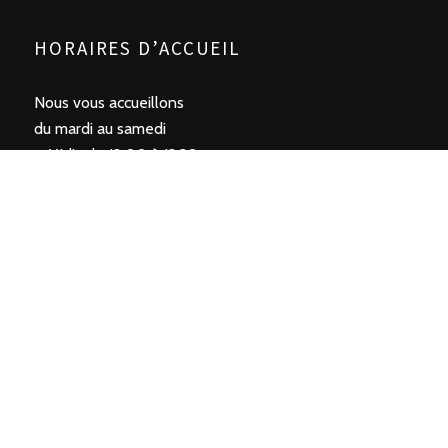
HORAIRES D’ACCUEIL
Nous vous accueillons
du mardi au samedi
– Midi : de 12:00 à 13:30
– Soir : de 19:00 à 21:30
Fermé mercredi soir hors vacances scolaires
Fermeture hebdomadaire : Dimanche et Lundi
(Réservation possible le lundi midi pour les groupes)